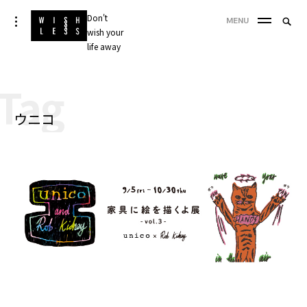
Skip
Don't
Searc
toggle
MENU
to
open/close
wish your
SEA
for:
sidebar
content
life away
'
Tag
ウニコ