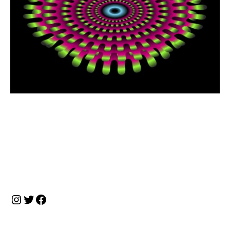
投
稿
ナ
Instagram
Twitter
Facebook
ビ
ゲ