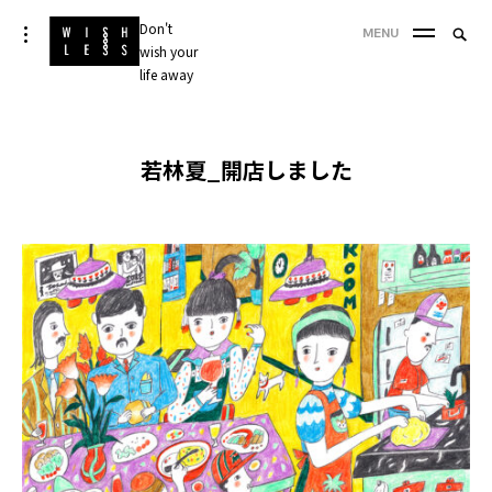
Skip
Don't
Searc
toggle
MENU
to
open/close
wish your
SEA
for:
sidebar
content
life away
'
若林夏_開店しました