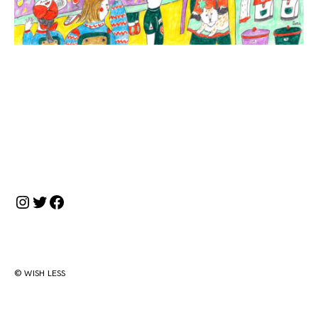
投
稿
ナ
Instagram
Twitter
Facebook
ビ
ゲ
ー
シ
ョ
© WISH LESS
ン