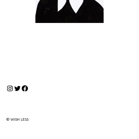
投
稿
ナ
Instagram
Twitter
Facebook
ビ
ゲ
ー
シ
© WISH LESS
ョ
ン