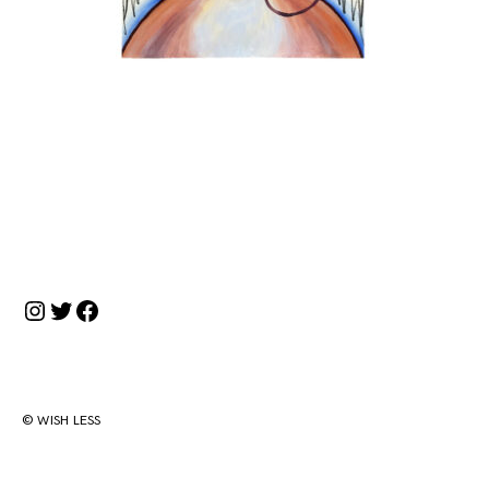
投
稿
ナ
Instagram
Twitter
Facebook
ビ
ゲ
ー
シ
© WISH LESS
ョ
ン