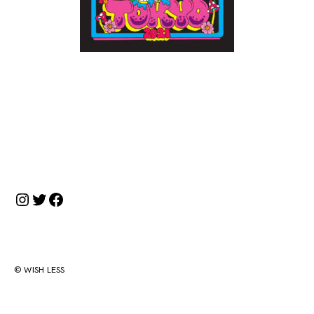
投
稿
ナ
Instagram
Twitter
Facebook
ビ
ゲ
ー
シ
© WISH LESS
ョ
ン